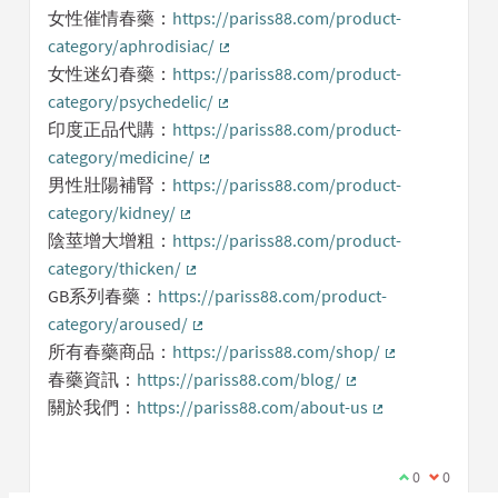
(External link)
女性催情春藥：
https://pariss88.com/product-
category/aphrodisiac/
(External link)
女性迷幻春藥：
https://pariss88.com/product-
category/psychedelic/
(External link)
印度正品代購：
https://pariss88.com/product-
category/medicine/
(External link)
男性壯陽補腎：
https://pariss88.com/product-
category/kidney/
(External link)
陰莖增大增粗：
https://pariss88.com/product-
category/thicken/
(External link)
GB系列春藥：
https://pariss88.com/product-
category/aroused/
(External link)
所有春藥商品：
https://pariss88.com/shop/
(External link)
春藥資訊：
https://pariss88.com/blog/
(External link)
關於我們：
https://pariss88.com/about-us
(External link)
I agree with t
0
I disagree
0