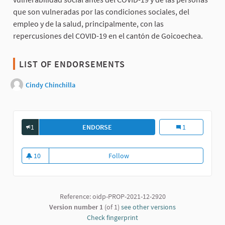
que son vulneradas por las condiciones sociales, del
empleo y de la salud, principalmente, con las
repercusiones del COVID-19 en el cantón de Goicoechea.
LIST OF ENDORSEMENTS
Cindy Chinchilla
1
ENDORSE
PROPUESTA DE ATENCIÓN DE LA EME
Propuesta de At
1
10
Follow
Propuesta de Atención de la Em
10 followers
Reference: oidp-PROP-2021-12-2920
Version number 1
(of 1)
see other versions
Check fingerprint