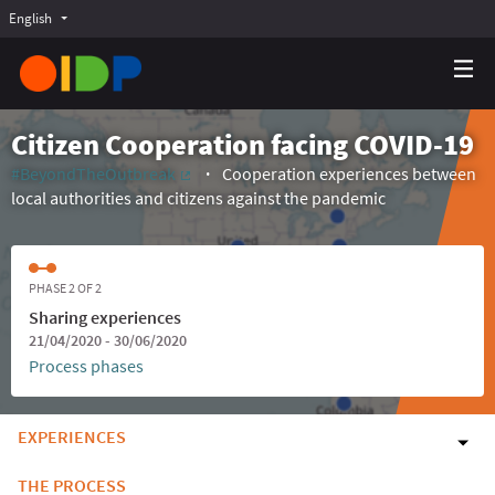
English
Choose language
Choisir la langue
Elegir el idioma
Citizen Cooperation facing COVID-19
#BeyondTheOutbreak
Cooperation experiences between
(External link)
local authorities and citizens against the pandemic
PHASE 2 OF 2
Sharing experiences
21/04/2020 - 30/06/2020
Process phases
EXPERIENCES
THE PROCESS