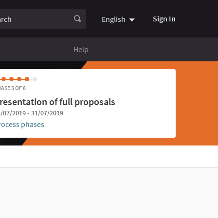
ch
Sign In
English
Choose language
Choisir la
Help
ASE 5 OF 6
resentation of full proposals
/07/2019 - 31/07/2019
rocess phases