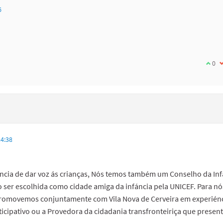
6
I agr
0
I
4:38
ncia de dar voz ás crianças, Nós temos também um Conselho da Inf
 ser escolhida como cidade amiga da infáncia pela UNICEF. Para nó
promovemos conjuntamente com Vila Nova de Cerveira em experiénc
icipativo ou a Provedora da cidadania transfronteiriça que prese