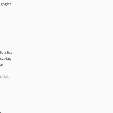
agogical
to a los
scolar,
se
ocial,
.
;