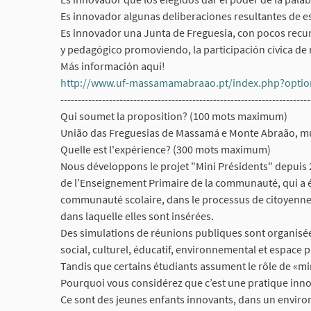
Es innovador algunas deliberaciones resultantes de e
Es innovador una Junta de Freguesia, con pocos recu
y pedagógico promoviendo, la participación cívica d
Más información aquí!
http://www.uf-massamamabraao.pt/index.php?optio
------------------------------------------------------------------------
Qui soumet la proposition? (100 mots maximum)
União das Freguesias de Massamá e Monte Abraão, mun
Quelle est l'expérience? (300 mots maximum)
Nous développons le projet "Mini Présidents" depuis 2
de l’Enseignement Primaire de la communauté, qui a ét
communauté scolaire, dans le processus de citoyennet
dans laquelle elles sont insérées.
Des simulations de réunions publiques sont organisée
social, culturel, éducatif, environnemental et espace
Tandis que certains étudiants assument le rôle de «min
Pourquoi vous considérez que c’est une pratique in
Ce sont des jeunes enfants innovants, dans un environn