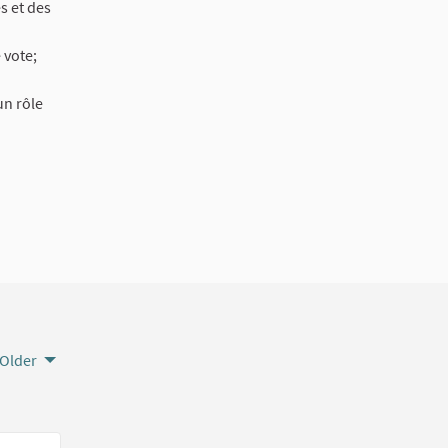
s et des
 vote;
un rôle
Older