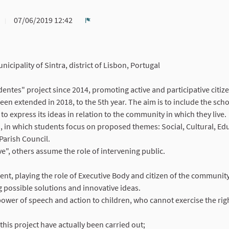
07/06/2019 12:42
Report
ipality of Sintra, district of Lisbon, Portugal
entes" project since 2014, promoting active and participative citiz
een extended in 2018, to the 5th year. The aim is to include the sch
o express its ideas in relation to the community in which they live.
, in which students focus on proposed themes: Social, Cultural, Ed
Parish Council.
e", others assume the role of intervening public.
ment, playing the role of Executive Body and citizen of the community
g possible solutions and innovative ideas.
e power of speech and action to children, who cannot exercise the rig
 this project have actually been carried out;