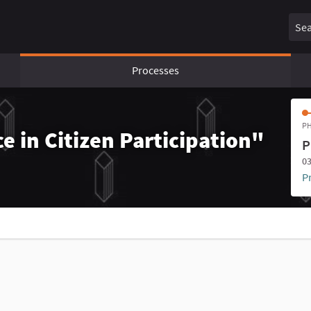
Sear
Processes
PH
e in Citizen Participation"
P
03
P