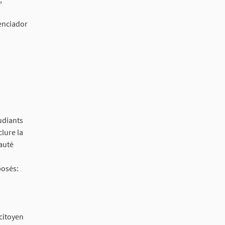
enciador
udiants
lure la
auté
posés:
 citoyen