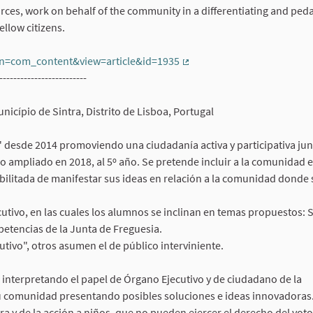
urces, work on behalf of the community in a differentiating and ped
ellow citizens.
n=com_content&view=article&id=1935
(External link)
-------------------------
cípio de Sintra, Distrito de Lisboa, Portugal
" desde 2014 promoviendo una ciudadanía activa y participativa jun
 ampliado en 2018, al 5º año. Se pretende incluir a la comunidad e
bilitada de manifestar sus ideas en relación a la comunidad donde 
tivo, en las cuales los alumnos se inclinan en temas propuestos: S
petencias de la Junta de Freguesia.
ivo", otros asumen el de público interviniente.
 interpretando el papel de Órgano Ejecutivo y de ciudadano de la
su comunidad presentando posibles soluciones e ideas innovadoras
ra y de la acción a niños, que no pueden ejercer el derecho del voto