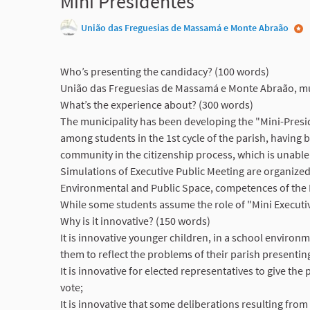
Mini Presidentes
União das Freguesias de Massamá e Monte Abraão
Who’s presenting the candidacy? (100 words)
União das Freguesias de Massamá e Monte Abraão, munic
What’s the experience about? (300 words)
The municipality has been developing the "Mini-Presid
among students in the 1st cycle of the parish, having b
community in the citizenship process, which is unable t
Simulations of Executive Public Meeting are organized
Environmental and Public Space, competences of the 
While some students assume the role of "Mini Executiv
Why is it innovative? (150 words)
It is innovative younger children, in a school environ
them to reflect the problems of their parish presentin
It is innovative for elected representatives to give th
vote;
It is innovative that some deliberations resulting from