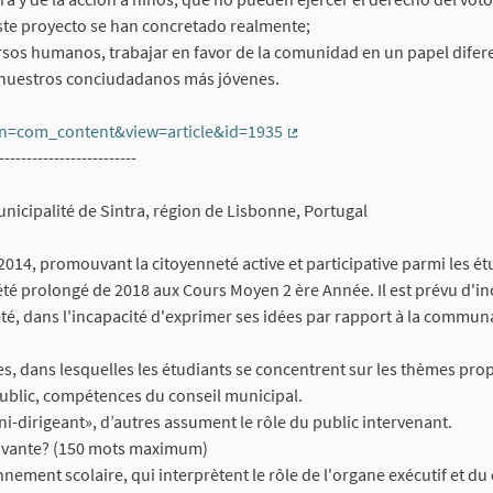
ste proyecto se han concretado realmente;
rsos humanos, trabajar en favor de la comunidad en un papel difer
e nuestros conciudadanos más jóvenes.
n=com_content&view=article&id=1935
(External link)
-------------------------
icipalité de Sintra, région de Lisbonne, Portugal
014, promouvant la citoyenneté active et participative parmi les ét
é prolongé de 2018 aux Cours Moyen 2 ère Année. Il est prévu d'inc
é, dans l'incapacité d'exprimer ses idées par rapport à la commun
s, dans lesquelles les étudiants se concentrent sur les thèmes pro
 public, compétences du conseil municipal.
i-dirigeant», d’autres assument le rôle du public intervenant.
novante? (150 mots maximum)
ement scolaire, qui interprètent le rôle de l'organe exécutif et du