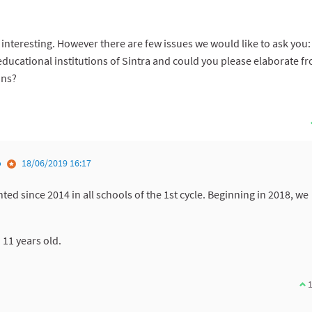
 interesting. However there are few issues we would like to ask you:
 educational institutions of Sintra and could you please elaborate f
ons?
o
18/06/2019 16:17
d since 2014 in all schools of the 1st cycle. Beginning in 2018, we
 11 years old.
I 