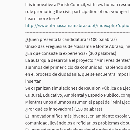
It is innovative a Parish Council, with few human reso
role promoting the civic participation of our younger f
Learn more here!
http://www.uf-massamamabraao.pt/index.php?optio
------------------------------------------------------------------------
¿Quién presenta la candidatura? (100 palabras)
União das Freguesias de Massamá e Monte Abraão, muni
¿En qué consiste la experiencia? (300 palabras)
La autarquía desarrolla el proyecto "Mini Presidentes
alumnos del primer ciclo da comunidad, habiendo sido
en el proceso de ciudadanía, que se encuentra imposi
insertan.
Se organizan simulaciones de Reunión Pública de Ejecu
Cultural, Educativo, Ambiental y Espacio Público, com
Mientras unos alumnos asumen el papel de "Mini Ejecut
¿Por qué es innovadora? (150 palabras)
Es innovador niños más jóvenes, en ambiente escolar,
comunidad, llevándolos a reflejar los problemas de 
Es innovador que los elegidos dar el poder de la palab