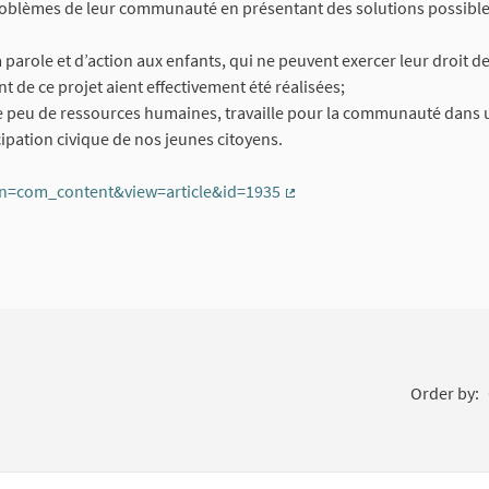
roblèmes de leur communauté en présentant des solutions possible
 parole et d’action aux enfants, qui ne peuvent exercer leur droit de
t de ce projet aient effectivement été réalisées;
de peu de ressources humaines, travaille pour la communauté dans 
ipation civique de nos jeunes citoyens.
n=com_content&view=article&id=1935
(External link)
Order by: