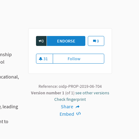
0
ENDORSE
MINI PRESIDENTES
Mini Presidentes
9
enship
31
Follow
Mini Presidentes
ool
31 followers
ucational,
Reference: oidp-PROP-2019-06-704
Version number 1
(of 1)
see other versions
Check fingerprint
, leading
Share
Embed
ht to