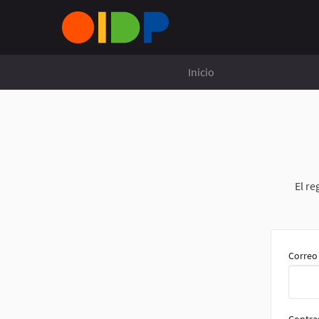
Inicio
El re
Correo 