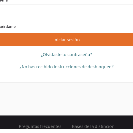
seña
uérdame
Iniciar sesión
¿Olvidaste tu contraseña?
¿No has recibido instrucciones de desbloqueo?
Preguntas frecuentes
Bases de la distinción